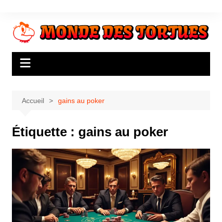
Aller
au
contenu
Accueil
gains au poker
Étiquette :
gains au poker