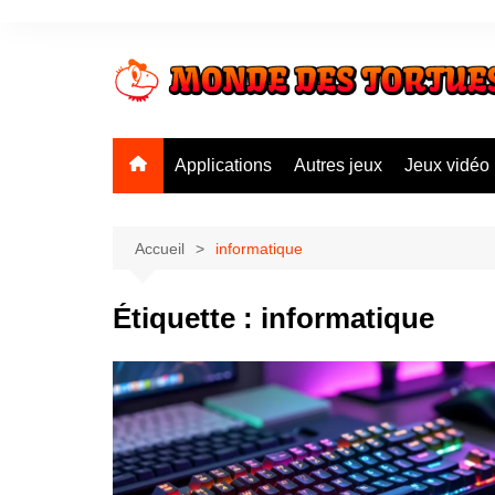
Aller
au
contenu
Applications
Autres jeux
Jeux vidéo
Accueil
informatique
Étiquette :
informatique