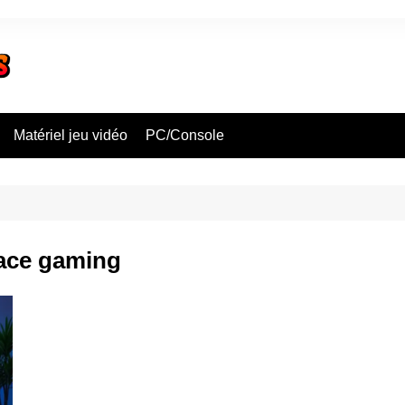
Matériel jeu vidéo
PC/Console
pace gaming