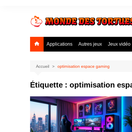
Aller
au
contenu
Applications
Autres jeux
Jeux vidéo
Accueil
optimisation espace gaming
Étiquette :
optimisation es