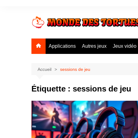
Aller
au
contenu
Applications
Autres jeux
Jeux vidéo
Accueil
sessions de jeu
Étiquette :
sessions de jeu